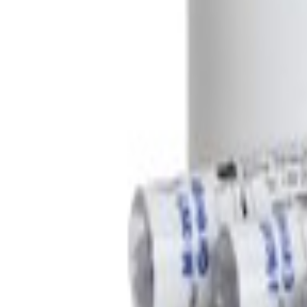
News & Evénements
Téléchargements
Carrières
Mentions légales
Produits
Produits
A Propos
Nos partenaires
Notre culture d'entreprise
Notre histoire
Certification
Nos valeurs
Notre cadre de gouvernance
Nos sites
News & Evénements
News
Evénements
Blog