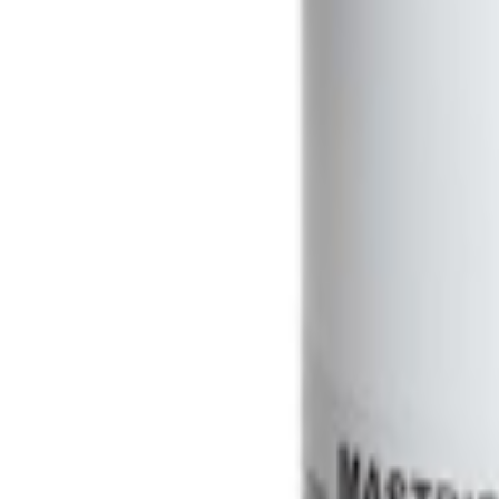
En savoir plus
Nous contacter
Rechercher
Rechercher
Accueil
ADATAB®
ADATAB® NITROFURANTOINE
ADATAB® NITROFURANTOI
MAST® ADATAB® est un comprimé lyophilisé conçu pour la préparation r
critiques (breakpoints) ou la CMI (concentration minimale inhibitrice
Avantages clés : résultats reproductibles et précis, interprétation facil
Renseignez-vous dès maintenant
Product Variants