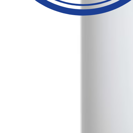
NITROFURANTOINE 300 UG (NITROFURANE)
NI300C
NITROFURANTOINE 50 UG (NITROFURANE)
NI50C/NCE
Mast Diagnostic
+33 (0)3 22 80 80 67
Nous contacter
Produits
A Propos