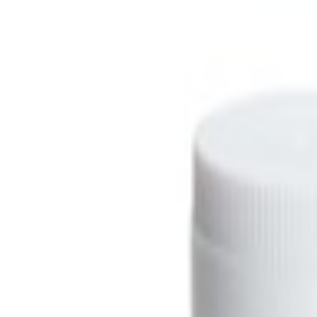
FR / Français
Choisissez votre région
United Kingdom
Allemagne
France
South Africa
Choisissez votre langue
Français
Enregistrer
Se connecter
Register