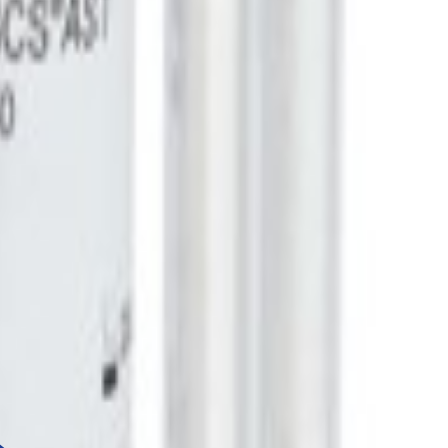
e
Statut du
Poids du
Température
Dimensions
Contenance
produit
produit
de stockage
du produit
25
53 x 90 x 53
2
Stock
64 g
2 - 8 ˚C
1506
comprimés
mm
25
53 x 90 x 53
4
Stock
64 g
2 - 8 ˚C
1506
comprimés
mm
 sont des disques en papier de haute qualité, imprégnés d'antibiotiques
ur disque. Les MASTDISCS® fournissent des résultats fiables et reprodu