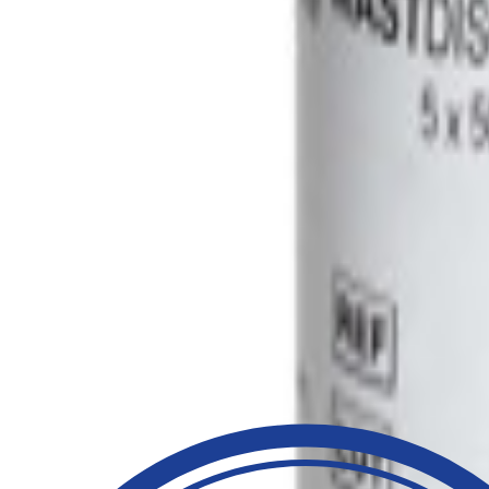
ADATAB® NITROFURANTOINE
Référence
Référenc
Désignation produit
produit
produit
fournisseur
ADATAB® NITROFURANTOINE
TAB/NI3.2
TAB/NI3
3,2 MG (NITROFURANE)
ADATAB® NITROFURANTOINE
TAB/NI6.4
TAB/NI6
6,4 MG (NITROFURANE)
Related Products
Test de sensibilité aux antimicrobiens (AST)
NITROFURANTOINE 100 UG (NITROFURANE)
NI100C
Les disques de test de sensibilité aux antibiotiques MASTDISCS®
pathogènes bactériens courants selon la méthode de diffusion s
flacon contient 5 cartouches de 50 disques.
Plus d'informations