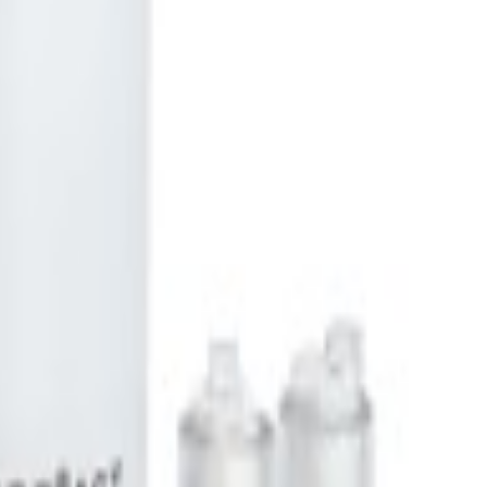
NE
apide de boîtes de gélose supplémentées en antibiotiques, destinées au
). Chaque comprimé contient une dose précise d'antibiotique permettant 
e, possibilité d'inclure des souches de contrôle sur la même boîte, aucune