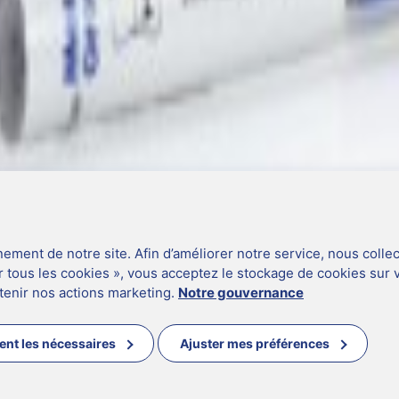
nement de notre site. Afin d’améliorer notre service, nous co
r tous les cookies », vous acceptez le stockage de cookies sur vo
utenir nos actions marketing.
Notre gouvernance
nt les nécessaires
Ajuster mes préférences