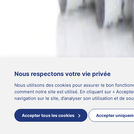
Téléchargements
Carrières
FR
/
French
Gérer les cookies FR
|
Update cookie preferences
|
© Mast Group Ltd. 2026
Suivez-nous
FR
FR
© Mast Group Ltd. 2026
Nous respectons votre vie privée
Vous semblez être dans la mauvaise région.
Sélectionnez la région appropriée pour obtenir plus d'informations.
Nous utilisons des cookies pour assurer le bon fonction
comment notre site est utilisé. En cliquant sur « Accepte
navigation sur le site, d’analyser son utilisation et de so
United Kingdom
Région recommandée pour vous
Accepter tous les cookies
Accepter uniqueme
Changer de région
Close