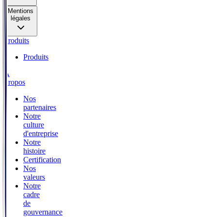
Mentions
légales
Produits
Produits
A
Propos
Nos
partenaires
Notre
culture
d'entreprise
Notre
histoire
Certification
Nos
valeurs
Notre
cadre
de
gouvernance