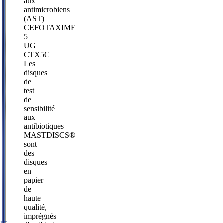
aux
antimicrobiens
(AST)
CEFOTAXIME
5
UG
CTX5C
Les
disques
de
test
de
sensibilité
aux
antibiotiques
MASTDISCS®
sont
des
disques
en
papier
de
haute
qualité,
imprégnés