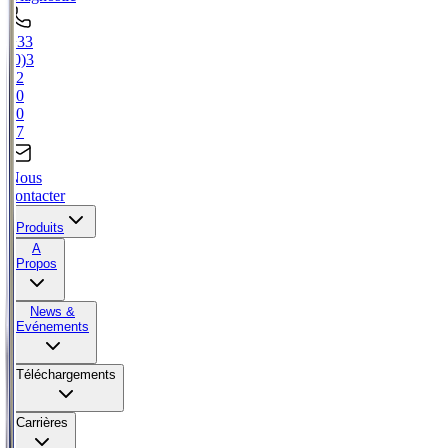
+33
(0)3
22
80
80
67
Nous
contacter
Produits
A
Propos
News &
Evénements
Téléchargements
Carrières