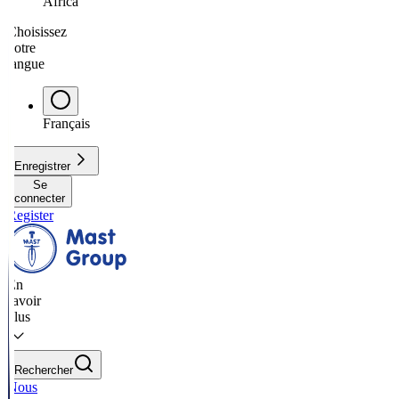
Africa
Choisissez
votre
langue
Français
Enregistrer
Se
connecter
Register
En
savoir
plus
Rechercher
Nous