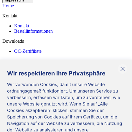
Impressum
Home
Kontakt
Kontakt
Bestellinformationen
Downloads
QC-Zertifikate
Diverses
Allgemeine Geschäftsbedingungen
Wir respektieren Ihre Privatsphäre
Corporate Responsibility
Wir verwenden Cookies, damit unsere Website
ordnungsgemäß funktioniert. Um unseren Service zu
DE
/
German
verbessern, erfassen wir Daten, um zu verstehen, wie
Cookies verwalten
|
unsere Website genutzt wird. Wenn Sie auf „Alle
Impressum
|
Cookies akzeptieren“ klicken, stimmen Sie der
Datenschutz
|
Hinweisgeber-System
Speicherung von Cookies auf Ihrem Gerät zu, um die
|
Update cookie preferences
|
Mast Diagnostica GmbH 2026
Navigation auf der Website zu verbessern, die Nutzung
Folgen Sie uns
der Website zu analysieren und unsere
DE