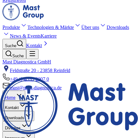
Registrieren
Produkte
Technologien & Märkte
Über uns
Downloads
News & Events
Karriere
Kontakt
Suche
Suche
Mast Diagnostica GmbH
Feldstraße 20 - 23858 Reinfeld
+49 (0)4533 2007 0
mast@mast-diagnostica.de
Home
Kontakt
Downloads
Diverses