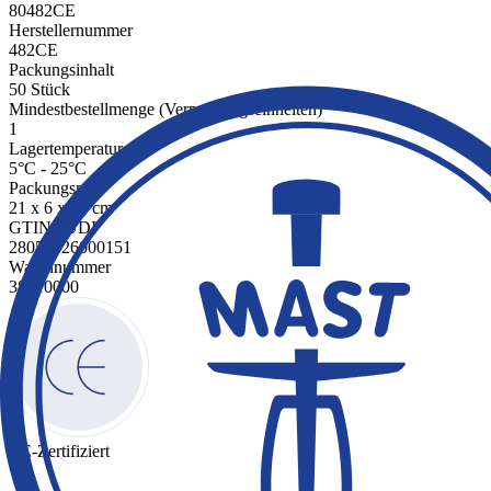
80482CE
Herstellernummer
482CE
Packungsinhalt
50 Stück
Mindestbestellmenge (Verpackungseinheiten)
1
Lagertemperatur
5°C - 25°C
Packungsmaß
21 x 6 x 39 cm
GTIN / UDI
28053326000151
Warennummer
38210000
CE-Zertifiziert
✓