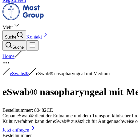
Registrieren
Mehr
Kontakt
Suche
Suche
Home
eSwabs®
eSwab® nasopharyngeal mit Medium
eSwab® nasopharyngeal mit M
Bestellnummer
:
80482CE
Copan eSwab® dient der Entnahme und dem Transport klinischer Prob
Kulturverfahren kann der eSwab® zusätzlich für Antigennachweise o
Jetzt anfragen
Bestellnummer