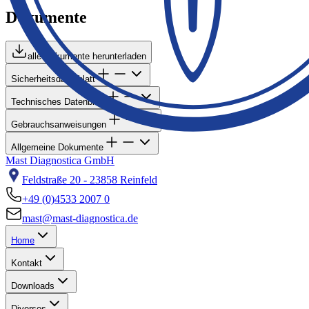
Dokumente
alle Dokumente herunterladen
Sicherheitsdatenblatt
Technisches Datenblatt
Gebrauchsanweisungen
Allgemeine Dokumente
Mast Diagnostica GmbH
Feldstraße 20 - 23858 Reinfeld
+49 (0)4533 2007 0
mast@mast-diagnostica.de
Home
Kontakt
Downloads
Diverses