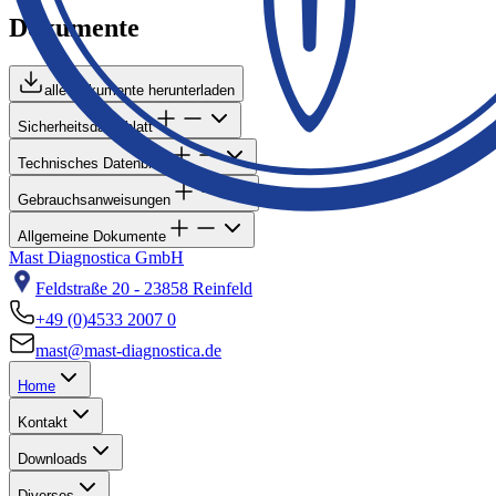
Dokumente
alle Dokumente herunterladen
Sicherheitsdatenblatt
Technisches Datenblatt
Gebrauchsanweisungen
Allgemeine Dokumente
Mast Diagnostica GmbH
Feldstraße 20 - 23858 Reinfeld
+49 (0)4533 2007 0
mast@mast-diagnostica.de
Home
Kontakt
Downloads
Diverses