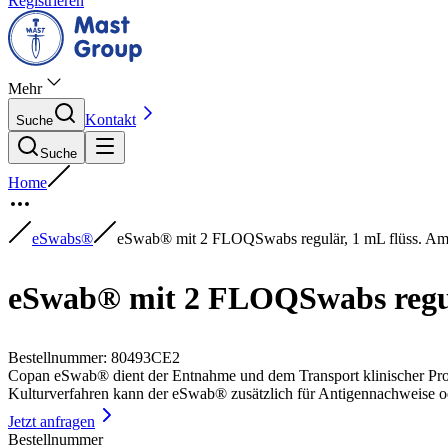
Registrieren
Mehr
Kontakt
Suche
Suche
Home
eSwabs®
eSwab® mit 2 FLOQSwabs regulär, 1 mL flüss. A
eSwab® mit 2 FLOQSwabs regul
Bestellnummer
:
80493CE2
Copan eSwab® dient der Entnahme und dem Transport klinischer Prob
Kulturverfahren kann der eSwab® zusätzlich für Antigennachweise o
Jetzt anfragen
Bestellnummer