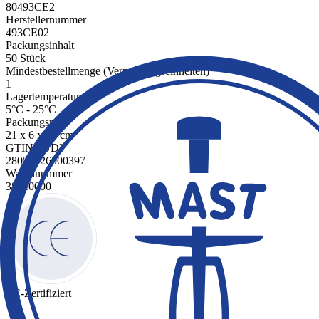
80493CE2
Herstellernummer
493CE02
Packungsinhalt
50 Stück
Mindestbestellmenge (Verpackungseinheiten)
1
Lagertemperatur
5°C - 25°C
Packungsmaß
21 x 6 x 39 cm
GTIN / UDI
28053326000397
Warennummer
38210000
CE-Zertifiziert
✓