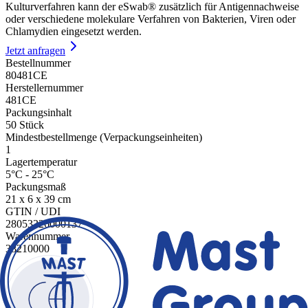
Kulturverfahren kann der eSwab® zusätzlich für Antigennachweise
oder verschiedene molekulare Verfahren von Bakterien, Viren oder
Chlamydien eingesetzt werden.
Jetzt anfragen
Bestellnummer
80481CE
Herstellernummer
481CE
Packungsinhalt
50 Stück
Mindestbestellmenge (Verpackungseinheiten)
1
Lagertemperatur
5°C - 25°C
Packungsmaß
21 x 6 x 39 cm
GTIN / UDI
28053326000137
Warennummer
38210000