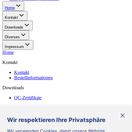
Home
Kontakt
Downloads
Diverses
Impressum
Home
Kontakt
Kontakt
Bestellinformationen
Downloads
QC-Zertifikate
Diverses
Allgemeine Geschäftsbedingungen
Wir respektieren Ihre Privatsphäre
Corporate Responsibility
Wir verwenden Cookies, damit unsere Website