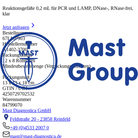
Reaktionsgefäße 0,2 mL für PCR und LAMP, DNase-, RNase-frei,
klar
Jetzt anfragen
Bestellnummer
67LMP903
Herstellernummer
A1402-3700
Packungsinhalt
12 x 8 Röhrchen
Mindestbestellmenge (Verpackungseinheiten)
1
Packungsmaß
13 x 13 x 18 cm
GTIN / UDI
4250729702532
Warennummer
84799070
Mast Diagnostica GmbH
Feldstraße 20 - 23858 Reinfeld
+49 (0)4533 2007 0
mast@mast-diagnostica.de