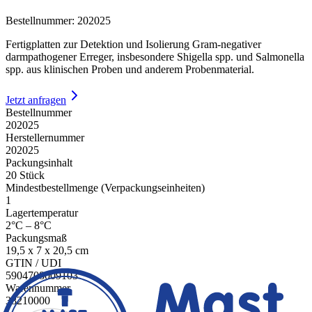
Bestellnummer
:
202025
Fertigplatten zur Detektion und Isolierung Gram-negativer
darmpathogener Erreger, insbesondere Shigella spp. und Salmonella
spp. aus klinischen Proben und anderem Probenmaterial.
Jetzt anfragen
Bestellnummer
202025
Herstellernummer
202025
Packungsinhalt
20 Stück
Mindestbestellmenge (Verpackungseinheiten)
1
Lagertemperatur
2°C – 8°C
Packungsmaß
19,5 x 7 x 20,5 cm
GTIN / UDI
5904708009103
Warennummer
38210000