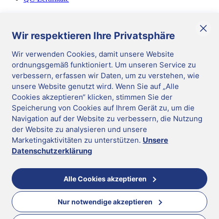
Diverses
Allgemeine Geschäftsbedingungen
Wir respektieren Ihre Privatsphäre
Corporate Responsibility
Wir verwenden Cookies, damit unsere Website
ordnungsgemäß funktioniert. Um unseren Service zu
DE
/
German
verbessern, erfassen wir Daten, um zu verstehen, wie
Cookies verwalten
|
unsere Website genutzt wird. Wenn Sie auf „Alle
Impressum
|
Cookies akzeptieren“ klicken, stimmen Sie der
Datenschutz
|
Hinweisgeber-System
Speicherung von Cookies auf Ihrem Gerät zu, um die
|
Update cookie preferences
|
Mast Diagnostica GmbH 2026
Navigation auf der Website zu verbessern, die Nutzung
Folgen Sie uns
der Website zu analysieren und unsere
DE
Marketingaktivitäten zu unterstützen.
Unsere
Mast Diagnostica GmbH 2026
Datenschutzerklärung
Sie scheinen in der falschen Region zu sein
Wechseln Sie in die richtige Region für mehr Informationen
Alle Cookies akzeptieren
Nur notwendige akzeptieren
United Kingdom
Für Sie empfohlene Region