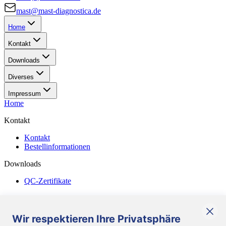
mast@mast-diagnostica.de
Home
Kontakt
Downloads
Diverses
Impressum
Home
Kontakt
Kontakt
Bestellinformationen
Downloads
QC-Zertifikate
Diverses
Allgemeine Geschäftsbedingungen
Wir respektieren Ihre Privatsphäre
Corporate Responsibility