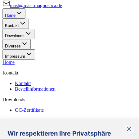
mast@mast-diagnostica.de
Home
Kontakt
Downloads
Diverses
Impressum
Home
Kontakt
Kontakt
Bestellinformationen
Downloads
QC-Zertifikate
Diverses
Allgemeine Geschäftsbedingungen
Wir respektieren Ihre Privatsphäre
Corporate Responsibility