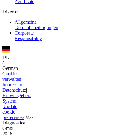
Zertifikate
Diverses
Allgemeine
Geschäftsbedingungen
Corporate
Responsibility
DE
/
German
Cookies
verwalten
|
Impressum
|
Datenschutz
|
Hinweisgeber-
System
|
Update
cookie
preferences
|
Mast
Diagnostica
GmbH
2026