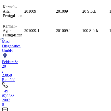
Karmali-
Agar
201009
201009
20 Stück
Fertigplatten
Karmali-
Agar
201009-1
201009-1
100 Stück
Fertigplatten
Mast
Diagnostica
GmbH
Feldstraße
20
-
23858
Reinfeld
+49
(0)4533
2007
0