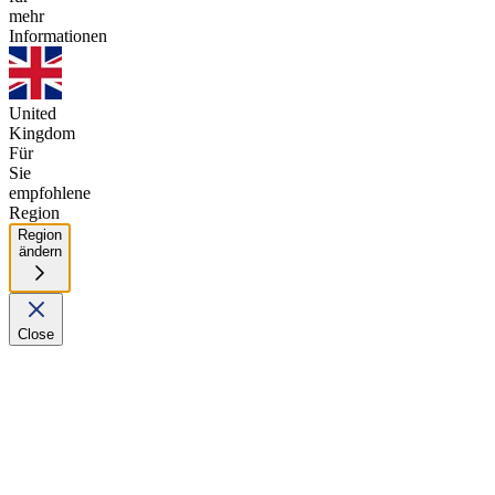
mehr
Informationen
United
Kingdom
Für
Sie
empfohlene
Region
Region
ändern
Close