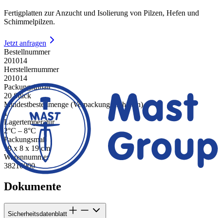
Fertigplatten zur Anzucht und Isolierung von Pilzen, Hefen und
Schimmelpilzen.
Jetzt anfragen
Bestellnummer
201014
Herstellernummer
201014
Packungsinhalt
20 Stück
Mindestbestellmenge (Verpackungseinheiten)
1
Lagertemperatur
2°C – 8°C
Packungsmaß
19 x 8 x 19 cm
Warennummer
38210000
Dokumente
Sicherheitsdatenblatt