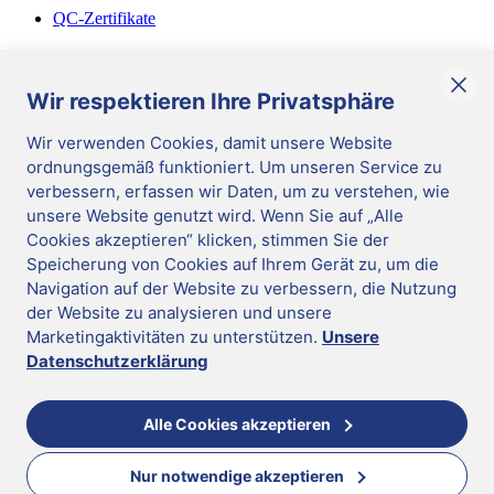
QC-Zertifikate
Diverses
Allgemeine Geschäftsbedingungen
Wir respektieren Ihre Privatsphäre
Corporate Responsibility
Wir verwenden Cookies, damit unsere Website
ordnungsgemäß funktioniert. Um unseren Service zu
DE
/
German
verbessern, erfassen wir Daten, um zu verstehen, wie
Cookies verwalten
|
unsere Website genutzt wird. Wenn Sie auf „Alle
Impressum
|
Cookies akzeptieren“ klicken, stimmen Sie der
Datenschutz
|
Hinweisgeber-System
Speicherung von Cookies auf Ihrem Gerät zu, um die
|
Update cookie preferences
|
Mast Diagnostica GmbH 2026
Navigation auf der Website zu verbessern, die Nutzung
Folgen Sie uns
der Website zu analysieren und unsere
DE
Marketingaktivitäten zu unterstützen.
Unsere
Mast Diagnostica GmbH 2026
Datenschutzerklärung
Sie scheinen in der falschen Region zu sein
Wechseln Sie in die richtige Region für mehr Informationen
Alle Cookies akzeptieren
Nur notwendige akzeptieren
United Kingdom