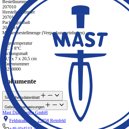
Bestellnummer
207010
Herstellernummer
207010
Packungsinhalt
20 Stück
Mindestbestellmenge (Verpackungseinheiten)
1
Lagertemperatur
2°C – 8°C
Packungsmaß
19,5 x 7 x 20,5 cm
Warennummer
38210000
Dokumente
Sicherheitsdatenblatt
Gebrauchsanweisungen
Mast Diagnostica GmbH
Feldstraße 20 - 23858 Reinfeld
+49 (0)4533 2007 0