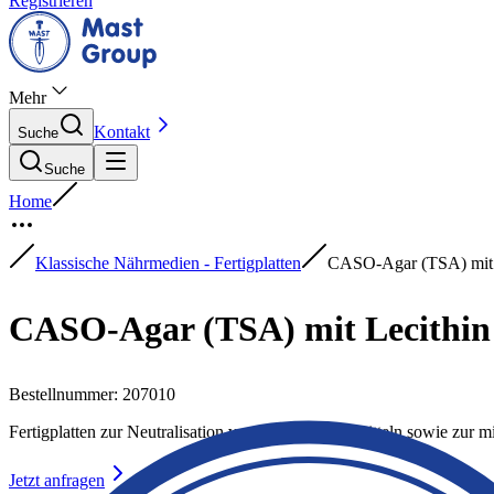
Registrieren
Mehr
Kontakt
Suche
Suche
Home
Klassische Nährmedien - Fertigplatten
CASO-Agar (TSA) mit L
CASO-Agar (TSA) mit Lecithin 
Bestellnummer
:
207010
Fertigplatten zur Neutralisation von Desinfektionsmitteln sowie zur
Jetzt anfragen