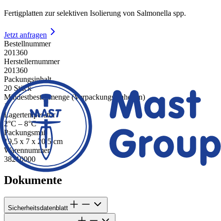
Fertigplatten zur selektiven Isolierung von Salmonella spp.
Jetzt anfragen
Bestellnummer
201360
Herstellernummer
201360
Packungsinhalt
20 Stück
Mindestbestellmenge (Verpackungseinheiten)
1
Lagertemperatur
2°C – 8°C
Packungsmaß
19,5 x 7 x 20,5 cm
Warennummer
38210000
Dokumente
Sicherheitsdatenblatt