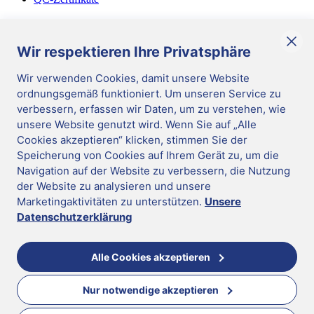
Diverses
Allgemeine Geschäftsbedingungen
Wir respektieren Ihre Privatsphäre
Corporate Responsibility
Wir verwenden Cookies, damit unsere Website
ordnungsgemäß funktioniert. Um unseren Service zu
DE
/
German
verbessern, erfassen wir Daten, um zu verstehen, wie
Cookies verwalten
|
unsere Website genutzt wird. Wenn Sie auf „Alle
Impressum
|
Cookies akzeptieren“ klicken, stimmen Sie der
Datenschutz
|
Hinweisgeber-System
Speicherung von Cookies auf Ihrem Gerät zu, um die
|
Update cookie preferences
|
Mast Diagnostica GmbH 2026
Navigation auf der Website zu verbessern, die Nutzung
Folgen Sie uns
der Website zu analysieren und unsere
DE
Marketingaktivitäten zu unterstützen.
Unsere
Mast Diagnostica GmbH 2026
Datenschutzerklärung
Sie scheinen in der falschen Region zu sein
Wechseln Sie in die richtige Region für mehr Informationen
Alle Cookies akzeptieren
Nur notwendige akzeptieren
United Kingdom
Für Sie empfohlene Region