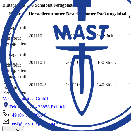
Blutagar mit 5 % Schafblut Fertigplatten
Name
Herstellernummer
Bestellnummer
Packungsinhalt
Blutagar mit
5 %
201110
201110
20 Stück
Schafblut
Fertigplatten
Blutagar mit
5 %
201110-1
201110-1
100 Stück
Schafblut
Fertigplatten
Blutagar mit
5 %
201110-2
201110-2
240 Stück
Schafblut
Fertigplatten
Mast Diagnostica GmbH
Feldstraße 20 - 23858 Reinfeld
+49 (0)4533 2007 0
mast@mast-diagnostica.de