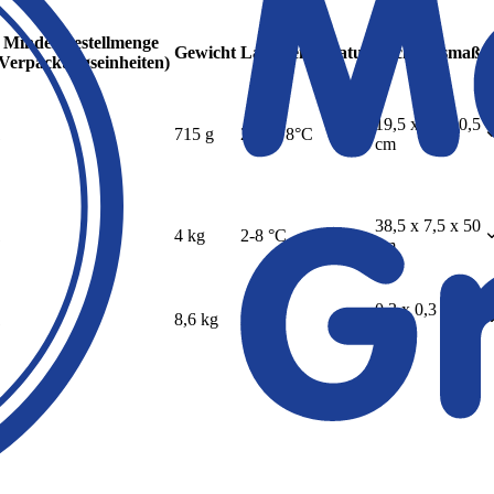
Mindestbestellmenge
Gewicht
Lagertemperatur
Packungsmaß
(Verpackungseinheiten)
19,5 x 7 x 20,5
1
715 g
2°C – 8°C
cm
38,5 x 7,5 x 50
1
4 kg
2-8 °C
cm
0,3 x 0,3 x 0,4
1
8,6 kg
2-8 °C
cm