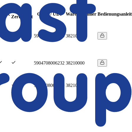
CE-
IVDR
GTIN / UDI
Warennummer
Bedienungsanlei
Zertifiziert
5904708006225
38210000
5904708006232
38210000
5904708006249
38210000