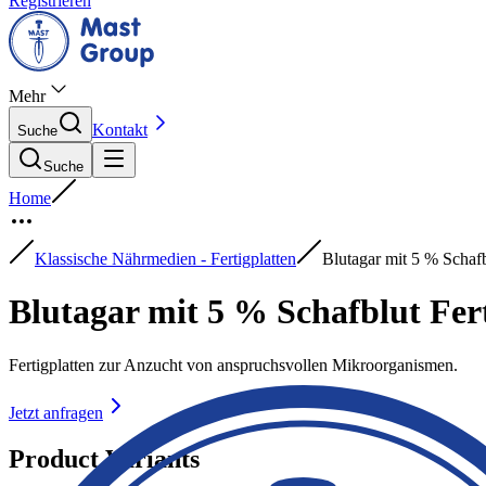
Registrieren
Mehr
Kontakt
Suche
Suche
Home
Klassische Nährmedien - Fertigplatten
Blutagar mit 5 % Schafb
Blutagar mit 5 % Schafblut Fer
Fertigplatten zur Anzucht von anspruchsvollen Mikroorganismen.
Jetzt anfragen
Product Variants