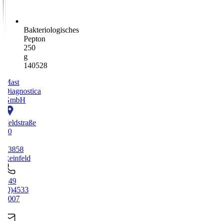
Bakteriologisches
Pepton
250
g
140528
Mast
Diagnostica
GmbH
Feldstraße
20
-
23858
Reinfeld
+49
(0)4533
2007
0