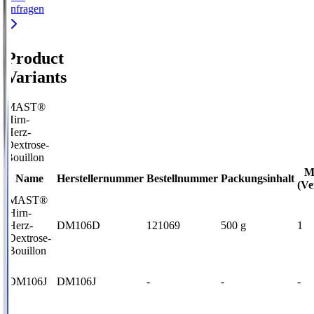
anfragen
Product
Variants
MAST®
Hirn-
Herz-
Dextrose-
Bouillon
M
Name
Herstellernummer
Bestellnummer
Packungsinhalt
(Ve
MAST®
Hirn-
Herz-
DM106D
121069
500 g
1
Dextrose-
Bouillon
DM106J
DM106J
-
-
-