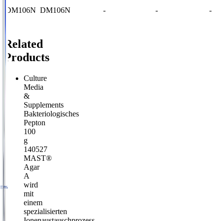
DM106N
DM106N
-
-
-
Related
Products
Culture
Media
&
Supplements
Bakteriologisches
Pepton
100
g
140527
MAST®
Agar
A
wird
mit
einem
spezialisierten
Ionenaustauschprozess