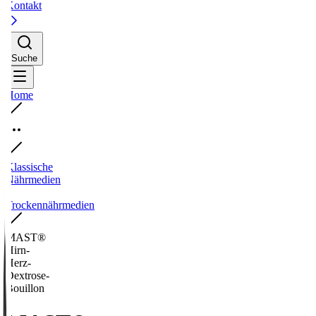
Kontakt
Suche
Home
Klassische
Nährmedien
-
Trockennährmedien
MAST®
Hirn-
Herz-
Dextrose-
Bouillon