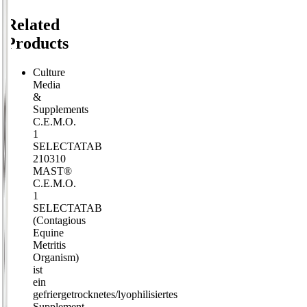
Related
Products
Culture
Media
&
Supplements
C.E.M.O.
1
SELECTATAB
210310
MAST®
C.E.M.O.
1
SELECTATAB
(Contagious
Equine
Metritis
Organism)
ist
ein
gefriergetrocknetes/lyophilisiertes
Supplement