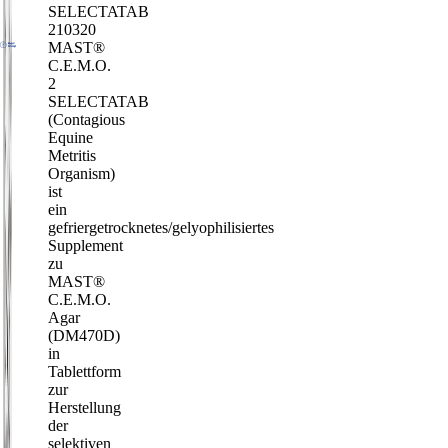
SELECTATAB
210320
MAST®
C.E.M.O.
2
SELECTATAB
(Contagious
Equine
Metritis
Organism)
ist
ein
gefriergetrocknetes/gelyophilisiertes
Supplement
zu
MAST®
C.E.M.O.
Agar
(DM470D)
in
Tablettform
zur
Herstellung
der
selektiven