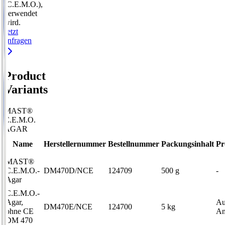
(C.E.M.O.),
verwendet
wird.
Jetzt
anfragen
Product
Variants
MAST®
C.E.M.O.
AGAR
Name
Herstellernummer
Bestellnummer
Packungsinhalt
Pr
MAST®
C.E.M.O.-
DM470D/NCE
124709
500 g
-
Agar
C.E.M.O.-
Agar,
Au
DM470E/NCE
124700
5 kg
ohne CE
An
DM 470