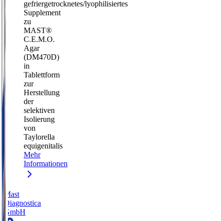
gefriergetrocknetes/lyophilisiertes
Supplement
zu
MAST®
C.E.M.O.
Agar
(DM470D)
in
Tablettform
zur
Herstellung
der
selektiven
Isolierung
von
Taylorella
equigenitalis
Mehr
Informationen
Mast
Diagnostica
GmbH