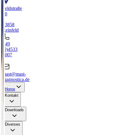
Feldstraße
20
-
23858
Reinfeld
+49
(0)4533
2007
0
mast@mast-
diagnostica.de
Home
Kontakt
Downloads
Diverses