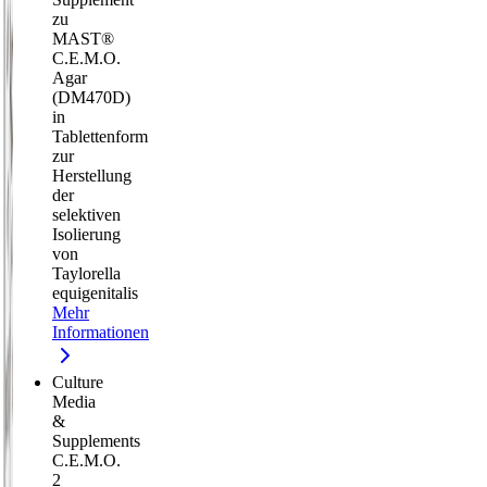
zu
MAST®
C.E.M.O.
Agar
(DM470D)
in
Tablettenform
zur
Herstellung
der
selektiven
Isolierung
von
Taylorella
equigenitalis
Mehr
Informationen
Culture
Media
&
Supplements
C.E.M.O.
2