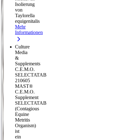
Isolierung
von
Taylorella
equigenitalis
Mehr
Informationen
Culture
Media
&
Supplements
C.E.M.O.
SELECTATAB
210605
MAST®
C.E.M.O.
Supplement
SELECTATAB
(Contagious
Equine
Metritis
Organism)
ist
ein