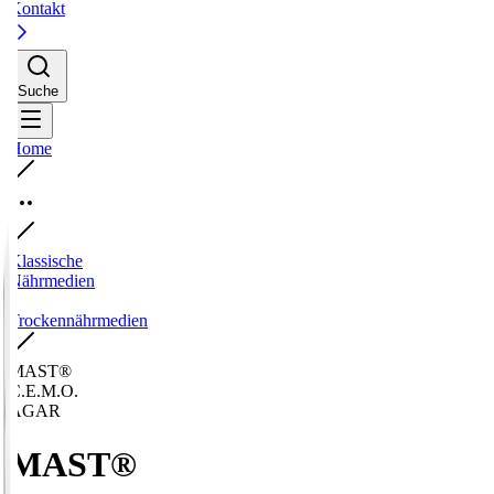
Kontakt
Suche
Home
Klassische
Nährmedien
-
Trockennährmedien
MAST®
C.E.M.O.
AGAR
MAST®