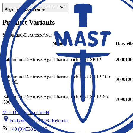
Allgemeine Dokumente
Product Variants
Sabouraud-Dextrose-Agar
Name
Herstel
Sabouraud-Dextrose-Agar Pharma nach EP/USP/JP
2090100
Sabouraud-Dextrose-Agar Pharma nach EP/USP/JP, 10 x
2090100
200 mL
Sabouraud-Dextrose-Agar Pharma nach EP/USP/JP, 6 x
2090100
500 mL
Mast Diagnostica GmbH
Feldstraße 20 - 23858 Reinfeld
+49 (0)4533 2007 0