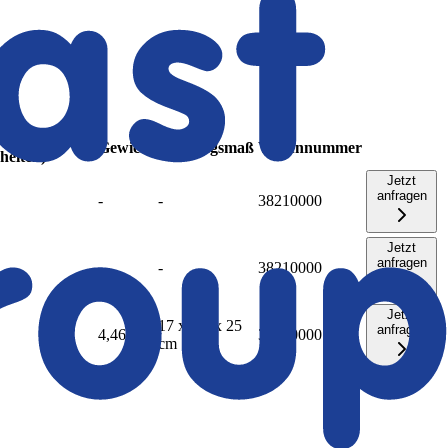
menge
Gewicht
Packungsmaß
Warennummer
heiten)
Jetzt
anfragen
-
-
38210000
Jetzt
anfragen
-
-
38210000
Jetzt
17 x 9,5 x 25
anfragen
4,46 kg
38210000
cm