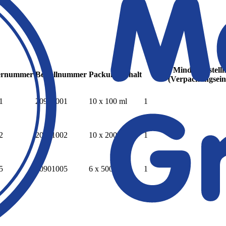
Mindestbestell
lernummer
Bestellnummer
Packungsinhalt
(Verpackungsein
1
20901001
10 x 100 ml
1
2
20901002
10 x 200 ml
1
5
20901005
6 x 500 mL
1