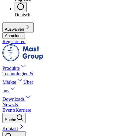
Deutsch
Auswählen
Anmelden
Registrieren
Produkte
Technologien &
Märkte
Über
uns
Downloads
News &
Events
Karriere
Suche
Kontakt