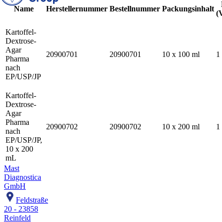
Name
Herstellernummer
Bestellnummer
Packungsinhalt
(
Kartoffel-
Dextrose-
Agar
20900701
20900701
10 x 100 ml
1
Pharma
nach
EP/USP/JP
Kartoffel-
Dextrose-
Agar
Pharma
20900702
20900702
10 x 200 ml
1
nach
EP/USP/JP,
10 x 200
mL
Mast
Diagnostica
GmbH
Feldstraße
20 - 23858
Reinfeld