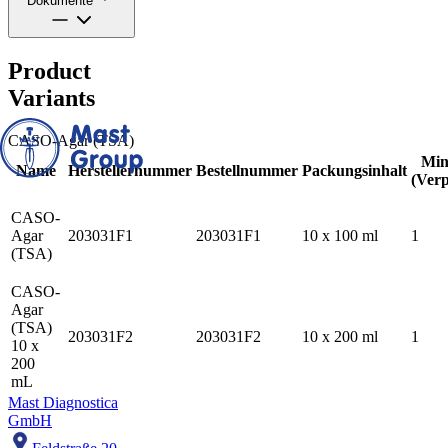
Dokumente
Product
Variants
CASO-Agar (TSA)
Min
Name
Herstellernummer
Bestellnummer
Packungsinhalt
(Verp
CASO-
Agar
203031F1
203031F1
10 x 100 ml
1
(TSA)
CASO-
Agar
(TSA)
203031F2
203031F2
10 x 200 ml
1
10 x
200
mL
Mast Diagnostica
GmbH