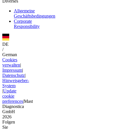
Diverses
Allgemeine
Geschäftsbedingungen
Corporate
Responsibility
DE
/
German
Cookies
verwalten
|
Impressum
|
Datenschutz
|
Hinweisgeber-
System
|
Update
cookie
preferences
|
Mast
Diagnostica
GmbH
2026
Folgen
Sie