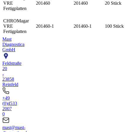
VRE
201460
201460
20 Stück
Fertigplatten
CHROMagar
VRE
201460-1
201460-1
100 Stück
Fertigplatten
Mast
Diagnostica
GmbH
Feldstraße
20
-
23858
Reinfeld
+49
(0)4533
2007
0
mast@mast-