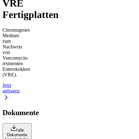
VRE
Fertigplatten
Chromogenes
Medium
zum
Nachweis
von
Vancomycin-
resistenten
Enterokokken
(VRE).
Jetzt
anfragen
Dokumente
alle
Dokumente