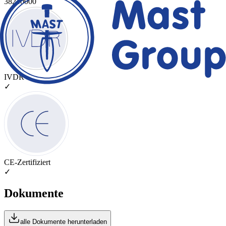
38210000
IVDR
✓
CE-Zertifiziert
✓
Dokumente
alle Dokumente herunterladen