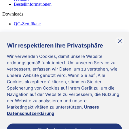
Bestellinformationen
Downloads
QC-Zertifikate
Diverses
Allgemeine Geschäftsbedingungen
Wir respektieren Ihre Privatsphäre
Corporate Responsibility
Wir verwenden Cookies, damit unsere Website
ordnungsgemäß funktioniert. Um unseren Service zu
DE
/
German
verbessern, erfassen wir Daten, um zu verstehen, wie
Cookies verwalten
|
unsere Website genutzt wird. Wenn Sie auf „Alle
Impressum
|
Cookies akzeptieren“ klicken, stimmen Sie der
Datenschutz
|
Hinweisgeber-System
Speicherung von Cookies auf Ihrem Gerät zu, um die
|
Update cookie preferences
|
Mast Diagnostica GmbH 2026
Navigation auf der Website zu verbessern, die Nutzung
Folgen Sie uns
der Website zu analysieren und unsere
DE
Marketingaktivitäten zu unterstützen.
Unsere
Mast Diagnostica GmbH 2026
Datenschutzerklärung
Sie scheinen in der falschen Region zu sein
Wechseln Sie in die richtige Region für mehr Informationen