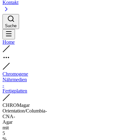
Kontakt
Suche
Home
Chromogene
Nährmedien
-
Fertigplatten
CHROMagar
Orientation/Columbia-
CNA-
Agar
mit
5
%