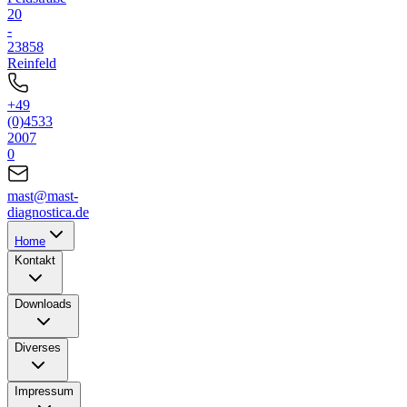
20
-
23858
Reinfeld
+49
(0)4533
2007
0
mast@mast-
diagnostica.de
Home
Kontakt
Downloads
Diverses
Impressum