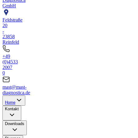
Diagnostica
GmbH
Feldstraße
20
-
23858
Reinfeld
+49
(0)4533
2007
0
mast@mast-
diagnostica.de
Home
Kontakt
Downloads