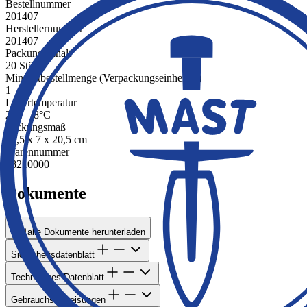
Bestellnummer
201407
Herstellernummer
201407
Packungsinhalt
20 Stück
Mindestbestellmenge (Verpackungseinheiten)
1
Lagertemperatur
2°C – 8°C
Packungsmaß
19,5 x 7 x 20,5 cm
Warennummer
38210000
Dokumente
alle Dokumente herunterladen
Sicherheitsdatenblatt
Technisches Datenblatt
Gebrauchsanweisungen