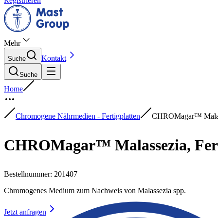
Registrieren
Mehr
Kontakt
Suche
Suche
Home
Chromogene Nährmedien - Fertigplatten
CHROMagar™ Malasse
CHROMagar™ Malassezia, Fert
Bestellnummer
:
201407
Chromogenes Medium zum Nachweis von Malassezia spp.
Jetzt anfragen