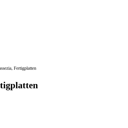
zia, Fertigplatten
igplatten