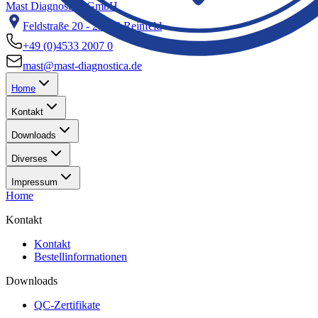
Mast Diagnostica GmbH
Feldstraße 20 - 23858 Reinfeld
+49 (0)4533 2007 0
mast@mast-diagnostica.de
Home
Kontakt
Downloads
Diverses
Impressum
Home
Kontakt
Kontakt
Bestellinformationen
Downloads
QC-Zertifikate