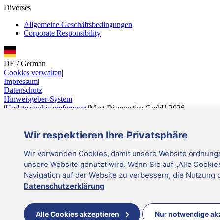
Diverses
Allgemeine Geschäftsbedingungen
Corporate Responsibility
DE
/
German
Cookies verwalten
|
Impressum
|
Datenschutz
|
Hinweisgeber-System
|
Update cookie preferences
|
Mast Diagnostica GmbH 2026
Folgen Sie uns
DE
Wir respektieren Ihre Privatsphäre
Mast Diagnostica GmbH 2026
Sie scheinen in der falschen Region zu sein
Wir verwenden Cookies, damit unsere Website ordnungsg
Wechseln Sie in die richtige Region für mehr Informationen
unsere Website genutzt wird. Wenn Sie auf „Alle Cookie
Navigation auf der Website zu verbessern, die Nutzung 
Datenschutzerklärung
United Kingdom
Für Sie empfohlene Region
Alle Cookies akzeptieren
Nur notwendige ak