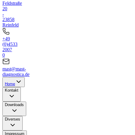
Feldstraße
20
-
23858
Reinfeld
+49
(0)4533
2007
0
mast@mast-
diagnostica.de
Home
Kontakt
Downloads
Diverses
Impressum