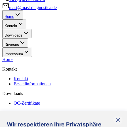
mast@mast-diagnostica.de
Home
Kontakt
Downloads
Diverses
Impressum
Home
Kontakt
Kontakt
Bestellinformationen
Downloads
QC-Zertifikate
Diverses
Allgemeine Geschäftsbedingungen
Wir respektieren Ihre Privatsphäre