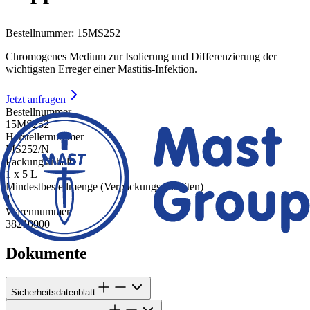
Bestellnummer
:
15MS252
Chromogenes Medium zur Isolierung und Differenzierung der
wichtigsten Erreger einer Mastitis-Infektion.
Jetzt anfragen
Bestellnummer
15MS252
Herstellernummer
MS252/N
Packungsinhalt
1 x 5 L
Mindestbestellmenge (Verpackungseinheiten)
1
Warennummer
38210000
Dokumente
Sicherheitsdatenblatt