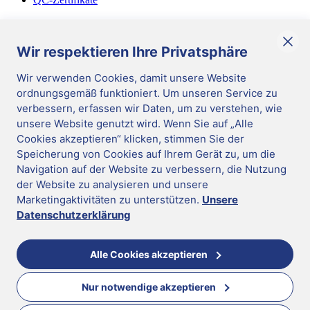
Diverses
Allgemeine Geschäftsbedingungen
Wir respektieren Ihre Privatsphäre
Corporate Responsibility
Wir verwenden Cookies, damit unsere Website
ordnungsgemäß funktioniert. Um unseren Service zu
DE
/
German
verbessern, erfassen wir Daten, um zu verstehen, wie
Cookies verwalten
|
unsere Website genutzt wird. Wenn Sie auf „Alle
Impressum
|
Cookies akzeptieren“ klicken, stimmen Sie der
Datenschutz
|
Hinweisgeber-System
Speicherung von Cookies auf Ihrem Gerät zu, um die
|
Update cookie preferences
|
Mast Diagnostica GmbH 2026
Navigation auf der Website zu verbessern, die Nutzung
Folgen Sie uns
der Website zu analysieren und unsere
DE
Marketingaktivitäten zu unterstützen.
Unsere
Mast Diagnostica GmbH 2026
Datenschutzerklärung
Sie scheinen in der falschen Region zu sein
Wechseln Sie in die richtige Region für mehr Informationen
Alle Cookies akzeptieren
Nur notwendige akzeptieren
United Kingdom
Für Sie empfohlene Region