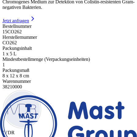
Chromogenes Medium zur Detektion von Colistin-resistenten Gram-
negativen Bakterien.
Jetzt anfragen
Bestellnummer
15CO262
Herstellernummer
CO262
Packungsinhalt
1 x 5 L
Mindestbestellmenge (Verpackungseinheiten)
1
Packungsmaß
8 x 12 x 8 cm
Warennummer
38210000
IVDR