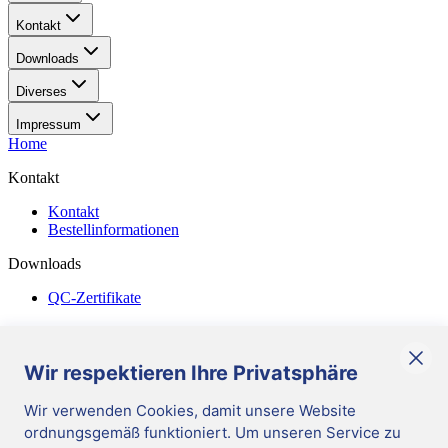
Kontakt
Downloads
Diverses
Impressum
Home
Kontakt
Kontakt
Bestellinformationen
Downloads
QC-Zertifikate
Diverses
Allgemeine Geschäftsbedingungen
Wir respektieren Ihre Privatsphäre
Corporate Responsibility
Wir verwenden Cookies, damit unsere Website
ordnungsgemäß funktioniert. Um unseren Service zu
DE
/
German