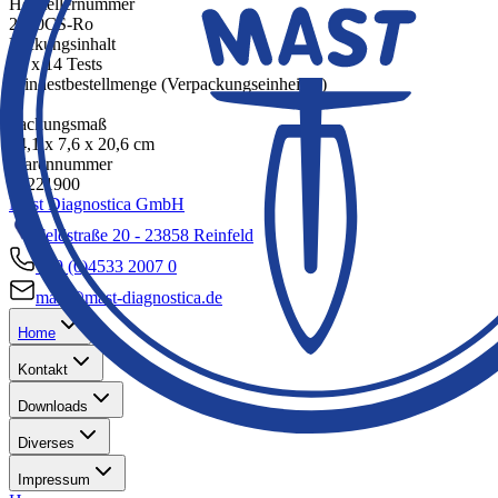
Herstellernummer
2280CS-Ro
Packungsinhalt
20 x 14 Tests
Mindestbestellmenge (Verpackungseinheiten)
1
Packungsmaß
14,1 x 7,6 x 20,6 cm
Warennummer
38221900
Mast Diagnostica GmbH
Feldstraße 20 - 23858 Reinfeld
+49 (0)4533 2007 0
mast@mast-diagnostica.de
Home
Kontakt
Downloads
Diverses
Impressum