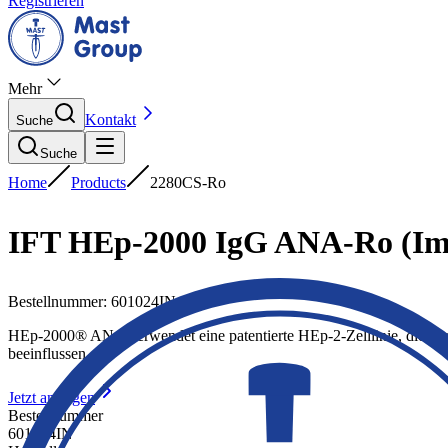
Registrieren
Mehr
Kontakt
Suche
Suche
Home
Products
2280CS-Ro
IFT HEp-2000 IgG ANA-Ro (Im
Bestellnummer
:
601024IN
HEp-2000® ANA verwendet eine patentierte HEp-2-Zelllinie, die ge
beeinflussen.
Jetzt anfragen
Bestellnummer
601024IN