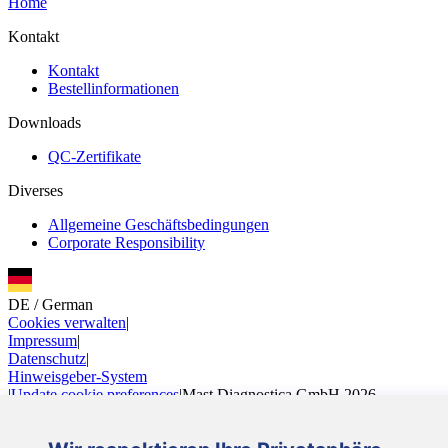
Home
Kontakt
Kontakt
Bestellinformationen
Downloads
QC-Zertifikate
Diverses
Allgemeine Geschäftsbedingungen
Corporate Responsibility
DE
/
German
Cookies verwalten
|
Impressum
|
Datenschutz
|
Hinweisgeber-System
|
Update cookie preferences
|
Mast Diagnostica GmbH 2026
Folgen Sie uns
DE