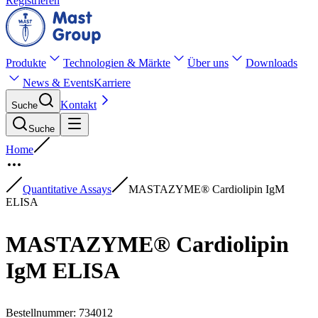
Registrieren
Produkte
Technologien & Märkte
Über uns
Downloads
News & Events
Karriere
Kontakt
Suche
Suche
Home
Quantitative Assays
MASTAZYME® Cardiolipin IgM
ELISA
MASTAZYME® Cardiolipin
IgM ELISA
Bestellnummer
:
734012