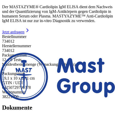
Der MASTAZYME® Cardiolipin IgM ELISA dient dem Nachweis
und der Quantifizierung von IgM-Antikörpern gegen Cardiolipin in
humanem Serum oder Plasma. MASTYAZYME™ Anti-Cardiolipin
IgM ELISA ist nur zur in-vitro Diagnostik zu verwenden.
Jetzt anfragen
Bestellnummer
734012
Herstellernummer
734012
Packungsinhalt
12 x 8 Tests
Mindestbestellmenge (Verpackungseinheiten)
1
Packungsmaß
19,1 x 10 x 19,1 cm
GTIN / UDI
04250729700378
Warennummer
38221900
Dokumente