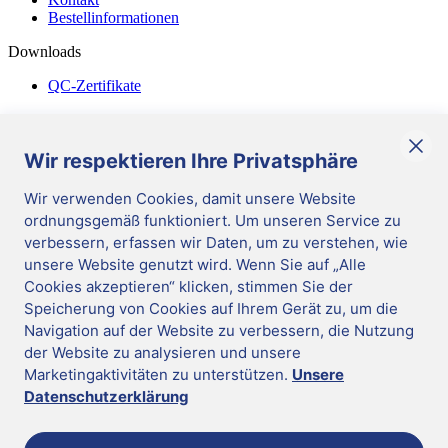
Bestellinformationen
Downloads
QC-Zertifikate
Diverses
Allgemeine Geschäftsbedingungen
Wir respektieren Ihre Privatsphäre
Corporate Responsibility
Wir verwenden Cookies, damit unsere Website
ordnungsgemäß funktioniert. Um unseren Service zu
DE
/
German
verbessern, erfassen wir Daten, um zu verstehen, wie
Cookies verwalten
|
unsere Website genutzt wird. Wenn Sie auf „Alle
Impressum
|
Cookies akzeptieren“ klicken, stimmen Sie der
Datenschutz
|
Hinweisgeber-System
Speicherung von Cookies auf Ihrem Gerät zu, um die
|
Update cookie preferences
|
Mast Diagnostica GmbH 2026
Navigation auf der Website zu verbessern, die Nutzung
Folgen Sie uns
der Website zu analysieren und unsere
DE
Marketingaktivitäten zu unterstützen.
Unsere
Mast Diagnostica GmbH 2026
Datenschutzerklärung
Sie scheinen in der falschen Region zu sein
Wechseln Sie in die richtige Region für mehr Informationen