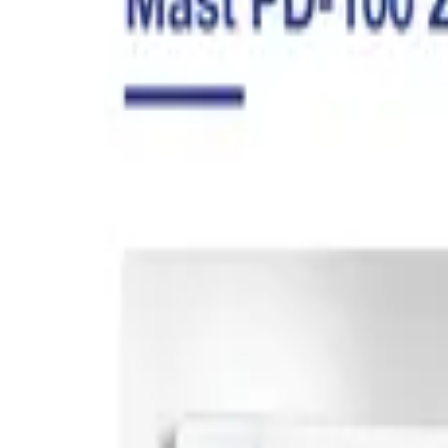
Registrieren
Mehr
Kontakt
Suche
Suche
Home
News
PD-100 Zone Reader press release
zurück zu News
Mast PD-100 Zone Reader - Präzise Hemm
18. Nov. 2024
Unsere offizielle Pressemitteilung:
Reinfeld, den 18.11.2024 - Mast Diagnostica GmbH, führendes Unter
von Antibiotikaresistenzen vorstellen zu dürfen!