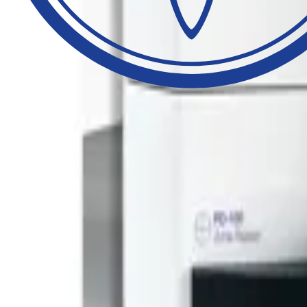
Fragen Sie jetzt Ihr persönliches Angebot an oder vereinbaren Sie 
Weitere Informationen zum Mast PD-100 Zone Reader finden Sie
hie
Teilen
Kontakt
Mast Diagnostica GmbH
Feldstraße 20 - 23858 Reinfeld
+49 (0)4533 2007 0
mast@mast-diagnostica.de
Home
Kontakt
Downloads
Diverses
Impressum
Home
Kontakt
Kontakt