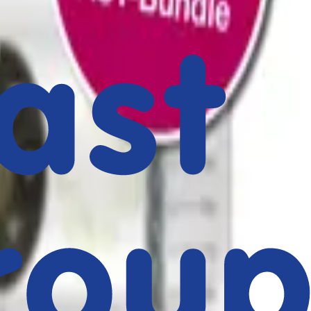
estimmen - ein Prozess, der Messungenauigkeiten minimiert, die
s, die Effizienz und Qualität im Laboralltag unserer Kunden stetig
ch der bakteriellen Resistenztestung dar.“, davon ist Dr. Basner