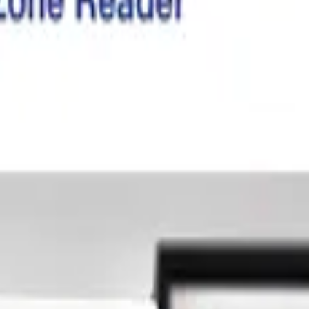
hofmessung leicht gemacht
nehmen in der Labordiagnostik, freut sich, den neuen und innovative