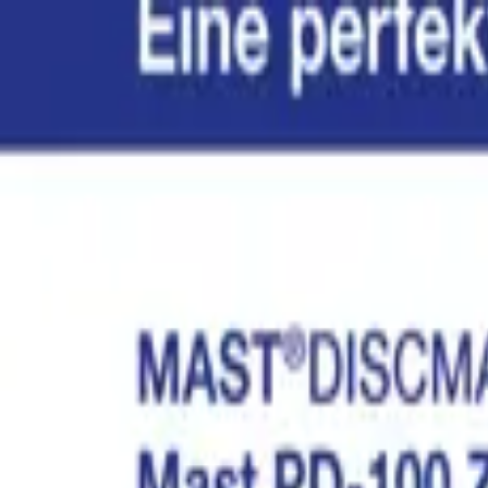
DE / Deutsch
Wählen Sie Ihre Region
United Kingdom
Deutschland
Frankreich
South Africa
Wählen Sie Ihre Sprache
Englisch
Deutsch
Auswählen
Anmelden