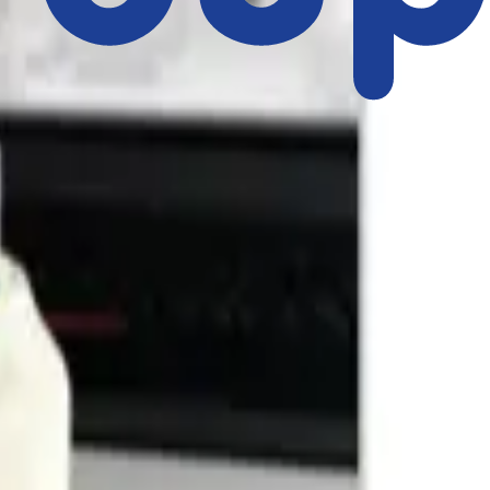
rt:
mast@mast-diagnostica.de