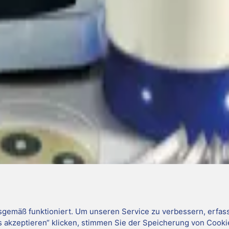
emäß funktioniert. Um unseren Service zu verbessern, erfass
s akzeptieren“ klicken, stimmen Sie der Speicherung von Cooki