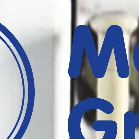
er von Hemmhöfen um die MASTDISCS® automatisiert und präzise zu b
es manuelles Ausmessen überflüssig macht.
n zu können.“, so unser Produktmanager Dr. Basner. „Unser Ziel ist e
ösung zur Komplettierung unseres bestehenden Produktportfolio im Berei
ck:
millimetergenaue Hemmhofdurchmesser
infaches Ablesen
umentationspflicht und Rückverfolgbarkeit von Ergebnissen
t verfügbar!