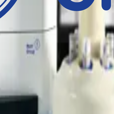
einen unverbindlichen Demotermin bei Ihrem Mast-Ansprechpartner vor O
r
.