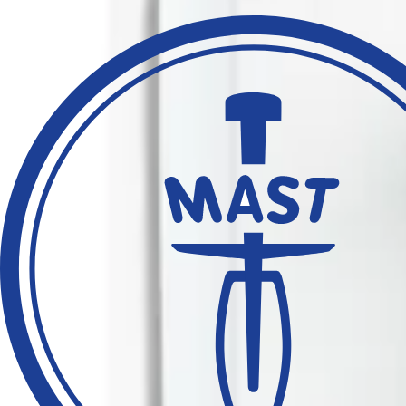
Dank des Mast PD-100 wird es künftig möglich sein, den Durchmess
Reproduzierbarkeit von Messwerten gewährleistet und zeitaufwendig
„Wir freuen uns, unseren Kunden den Mast PD-100 Zone Reader anbiete
zu steigern und der Mast PD-100 Zone Reader stellt hier die ideale L
überzeugt.
Der Mast PD-100 Zone Reader im Überbli
Intuitive & einfache Softwareoberfläche
Selbstständiges Erkennen der MASTDISCS®
Automatische Messung der Hemmhöfe und damit präzise und 
Anzeige des Originalbildes inkl. verschiedener Kontraste für e
Transfer der Antibiotika inkl. Messdaten in Ihr LIS
Speicherung aller erfassten Daten zur Gewährleistung der Dok
IVDR-Zertifiziert
Der Mast PD-100 Zone Reader ist ab sofor