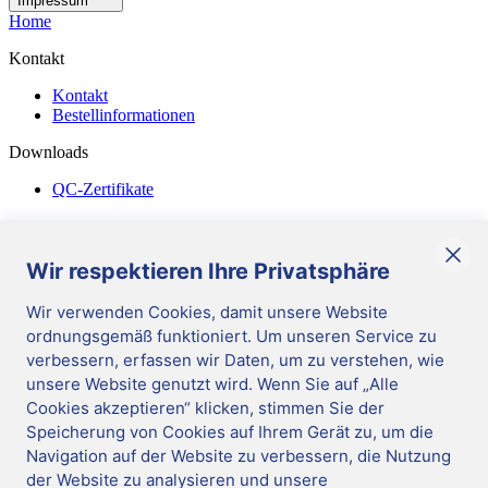
Impressum
Home
Kontakt
Kontakt
Bestellinformationen
Downloads
QC-Zertifikate
Diverses
Allgemeine Geschäftsbedingungen
Wir respektieren Ihre Privatsphäre
Corporate Responsibility
Wir verwenden Cookies, damit unsere Website
ordnungsgemäß funktioniert. Um unseren Service zu
DE
/
German
verbessern, erfassen wir Daten, um zu verstehen, wie
Cookies verwalten
|
unsere Website genutzt wird. Wenn Sie auf „Alle
Impressum
|
Cookies akzeptieren“ klicken, stimmen Sie der
Datenschutz
|
Hinweisgeber-System
Speicherung von Cookies auf Ihrem Gerät zu, um die
|
Update cookie preferences
|
Mast Diagnostica GmbH 2026
Navigation auf der Website zu verbessern, die Nutzung
Folgen Sie uns
der Website zu analysieren und unsere
DE