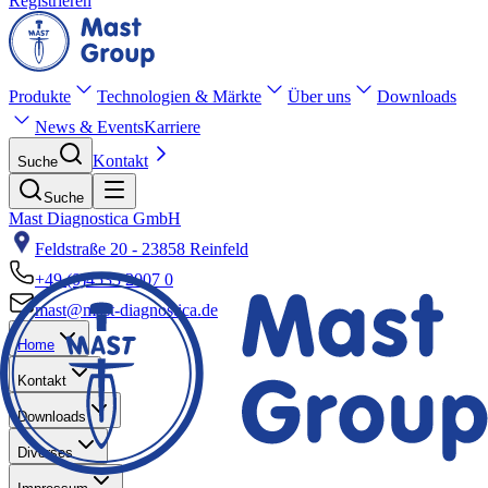
Registrieren
Produkte
Technologien & Märkte
Über uns
Downloads
News & Events
Karriere
Kontakt
Suche
Suche
Mast Diagnostica GmbH
Feldstraße 20 - 23858 Reinfeld
+49 (0)4533 2007 0
mast@mast-diagnostica.de
Home
Kontakt
Downloads
Diverses